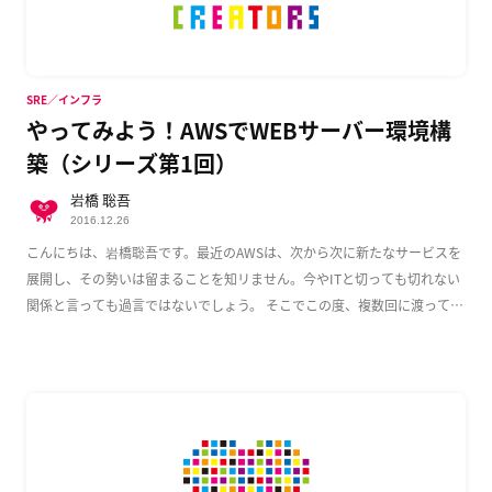
SRE／インフラ
やってみよう！AWSでWEBサーバー環境構
築（シリーズ第1回）
岩橋 聡吾
2016.12.26
こんにちは、岩橋聡吾です。最近のAWSは、次から次に新たなサービスを
展開し、その勢いは留まることを知リません。今やITと切っても切れない
関係と言っても過言ではないでしょう。 そこでこの度、複数回に渡って
AWS上でのWeb […]