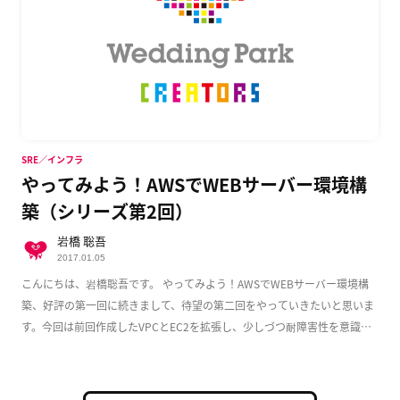
SRE／インフラ
やってみよう！AWSでWEBサーバー環境構
築（シリーズ第2回）
岩橋 聡吾
2017.01.05
こんにちは、岩橋聡吾です。 やってみよう！AWSでWEBサーバー環境構
築、好評の第一回に続きまして、待望の第二回をやっていきたいと思いま
す。今回は前回作成したVPCとEC2を拡張し、少しづつ耐障害性を意識し
た実用的な構成 […]