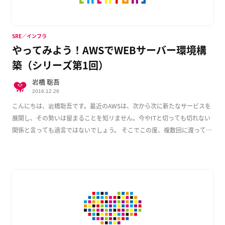
SRE／インフラ
やってみよう！AWSでWEBサーバー環境構
築（シリーズ第1回）
岩橋 聡吾
2016.12.26
こんにちは、岩橋聡吾です。最近のAWSは、次から次に新たなサービスを
展開し、その勢いは留まることを知リません。今やITと切っても切れない
関係と言っても過言ではないでしょう。 そこでこの度、複数回に渡って
AWS上でのWeb […]