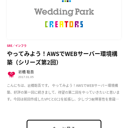
SRE／インフラ
やってみよう！AWSでWEBサーバー環境構
築（シリーズ第2回）
岩橋 聡吾
2017.01.05
こんにちは、岩橋聡吾です。 やってみよう！AWSでWEBサーバー環境構
築、好評の第一回に続きまして、待望の第二回をやっていきたいと思いま
す。今回は前回作成したVPCとEC2を拡張し、少しづつ耐障害性を意識し
た実用的な構成 […]