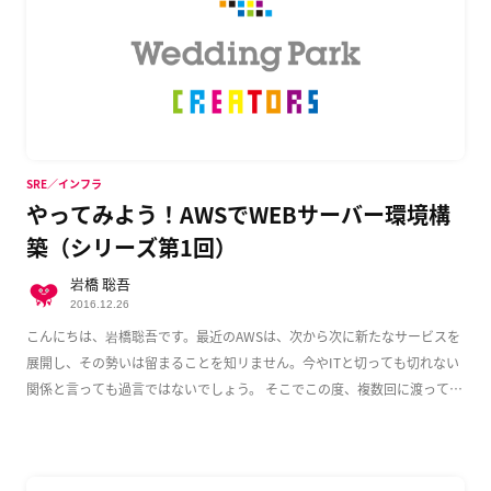
SRE／インフラ
やってみよう！AWSでWEBサーバー環境構
築（シリーズ第1回）
岩橋 聡吾
2016.12.26
こんにちは、岩橋聡吾です。最近のAWSは、次から次に新たなサービスを
展開し、その勢いは留まることを知リません。今やITと切っても切れない
関係と言っても過言ではないでしょう。 そこでこの度、複数回に渡って
AWS上でのWeb […]