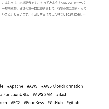
こんにちは、岩橋聡吾です。 やってみよう！AWSでWEBサーバ
ー環境構築、好評の第一回に続きまして、待望の第二回をやって
いきたいと思います。今回は前回作成したVPCとEC2を拡張し、
少しづつ耐障害性を意識した実用的な構成 […]
le
Apache
AWS
AWS CloudFormation
a FunctionURLs
AWS SAM
Bash
atch
EC2
Four Keys
GitHub
gitlab