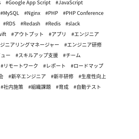
s
Google App Script
JavaScript
MySQL
Nginx
PHP
PHP Conference
RDS
Redash
Redis
slack
ift
アウトプット
アプリ
エンジニア
ジニアリングマネージャー
エンジニア研修
ビュー
スキルアップ支援
チーム
リモートワーク
レポート
ロードマップ
会
新卒エンジニア
新卒研修
生産性向上
社内施策
組織課題
育成
自動テスト