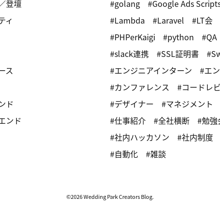
／登壇
golang
Google Ads Script
ティ
Lambda
Laravel
LT会
PHPerKaigi
python
QA
slack連携
SSL証明書
Sw
ース
エンジニアインターン
エン
カンファレンス
コードレ
ンド
デザイナー
マネジメント
エンド
仕事紹介
全社横断
勉強
社内ハッカソン
社内制度
自動化
雑談
©2026 Wedding Park Creators Blog.