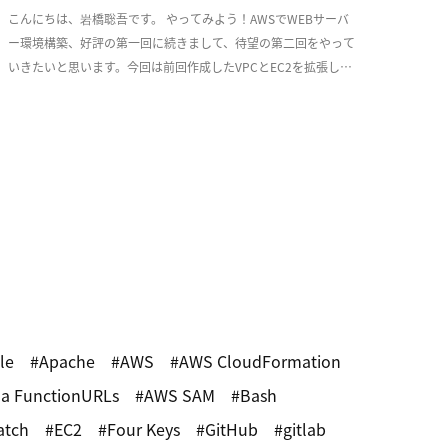
こんにちは、岩橋聡吾です。 やってみよう！AWSでWEBサーバ
ー環境構築、好評の第一回に続きまして、待望の第二回をやって
いきたいと思います。今回は前回作成したVPCとEC2を拡張し、
少しづつ耐障害性を意識した実用的な構成 […]
le
Apache
AWS
AWS CloudFormation
a FunctionURLs
AWS SAM
Bash
atch
EC2
Four Keys
GitHub
gitlab