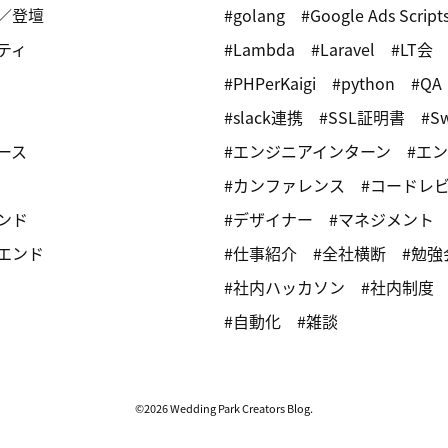
／登壇
golang
Google Ads Script
ティ
Lambda
Laravel
LT会
PHPerKaigi
python
QA
slack連携
SSL証明書
Sw
ース
エンジニアインターン
エン
カンファレンス
コードレ
ンド
デザイナー
マネジメント
エンド
仕事紹介
全社横断
勉強
社内ハッカソン
社内制度
自動化
雑談
©2026 Wedding Park Creators Blog.