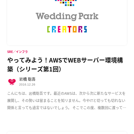
SRE／インフラ
やってみよう！AWSでWEBサーバー環境構
築（シリーズ第1回）
岩橋 聡吾
2016.12.26
こんにちは、岩橋聡吾です。最近のAWSは、次から次に新たなサービスを
展開し、その勢いは留まることを知リません。今やITと切っても切れない
関係と言っても過言ではないでしょう。 そこでこの度、複数回に渡って
AWS上でのWeb […]