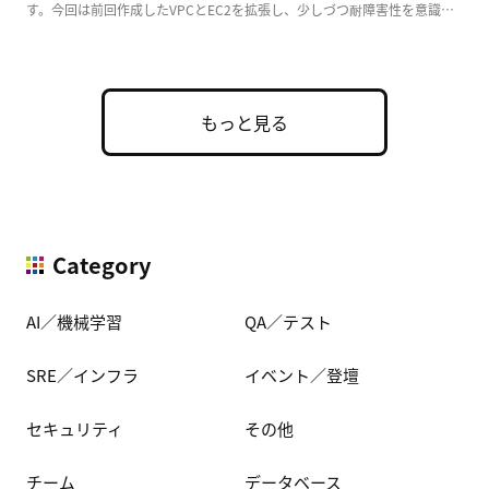
す。今回は前回作成したVPCとEC2を拡張し、少しづつ耐障害性を意識し
た実用的な構成 […]
もっと見る
Category
AI／機械学習
QA／テスト
SRE／インフラ
イベント／登壇
セキュリティ
その他
チーム
データベース