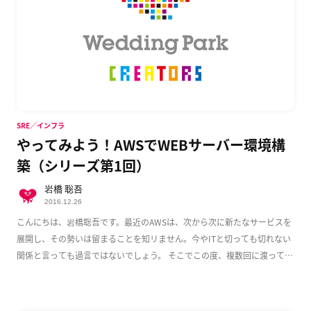
SRE／インフラ
やってみよう！AWSでWEBサーバー環境構
築（シリーズ第1回）
岩橋 聡吾
2016.12.26
こんにちは、岩橋聡吾です。最近のAWSは、次から次に新たなサービスを
展開し、その勢いは留まることを知リません。今やITと切っても切れない
関係と言っても過言ではないでしょう。 そこでこの度、複数回に渡って
AWS上でのWeb […]