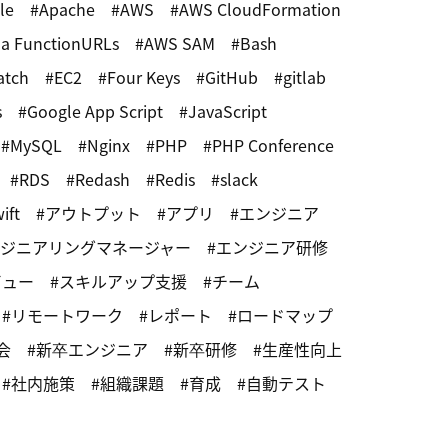
le
Apache
AWS
AWS CloudFormation
a FunctionURLs
AWS SAM
Bash
atch
EC2
Four Keys
GitHub
gitlab
s
Google App Script
JavaScript
MySQL
Nginx
PHP
PHP Conference
RDS
Redash
Redis
slack
ift
アウトプット
アプリ
エンジニア
ジニアリングマネージャー
エンジニア研修
ビュー
スキルアップ支援
チーム
リモートワーク
レポート
ロードマップ
会
新卒エンジニア
新卒研修
生産性向上
社内施策
組織課題
育成
自動テスト