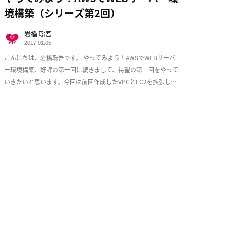
境構築（シリーズ第2回）
岩橋 聡吾
2017.01.05
こんにちは、岩橋聡吾です。 やってみよう！AWSでWEBサーバ
ー環境構築、好評の第一回に続きまして、待望の第二回をやって
いきたいと思います。今回は前回作成したVPCとEC2を拡張し、
少しづつ耐障害性を意識した実用的な構成 […]