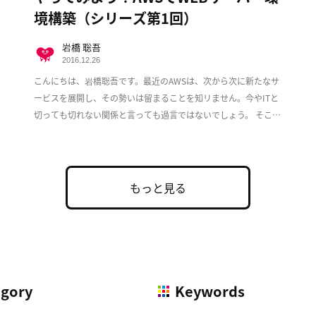
境構築（シリーズ第1回）
岩橋 聡吾
2016.12.26
こんにちは、岩橋聡吾です。最近のAWSは、次から次に新たなサ
ービスを展開し、その勢いは留まることを知リません。今やITと
切っても切れない関係と言っても過言ではないでしょう。 そこで
この度、複数回に渡ってAWS上でのWeb […]
もっと見る
egory
Keywords