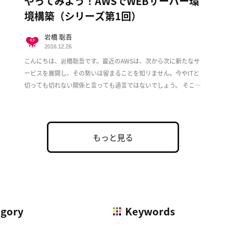
やってみよう！AWSでWEBサーバー環
境構築（シリーズ第1回）
岩橋 聡吾
2016.12.26
こんにちは、岩橋聡吾です。最近のAWSは、次から次に新たなサ
ービスを展開し、その勢いは留まることを知リません。今やITと
切っても切れない関係と言っても過言ではないでしょう。 そこで
この度、複数回に渡ってAWS上でのWeb […]
もっと見る
egory
Keywords