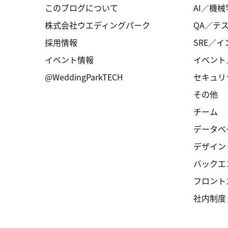
このブログについて
AI／機械
株式会社ウエディングパーク
QA／テ
採用情報
SRE／
イベント情報
イベント
@WeddingParkTECH
セキュリ
その他
チーム
データベ
デザイン
バックエ
フロント
社内制度