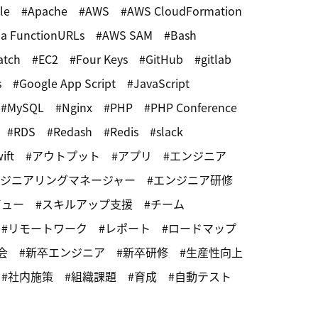
le
Apache
AWS
AWS CloudFormation
a FunctionURLs
AWS SAM
Bash
atch
EC2
Four Keys
GitHub
gitlab
s
Google App Script
JavaScript
MySQL
Nginx
PHP
PHP Conference
RDS
Redash
Redis
slack
ift
アウトプット
アプリ
エンジニア
ジニアリングマネージャー
エンジニア研修
ビュー
スキルアップ支援
チーム
リモートワーク
レポート
ロードマップ
会
新卒エンジニア
新卒研修
生産性向上
社内施策
組織課題
育成
自動テスト