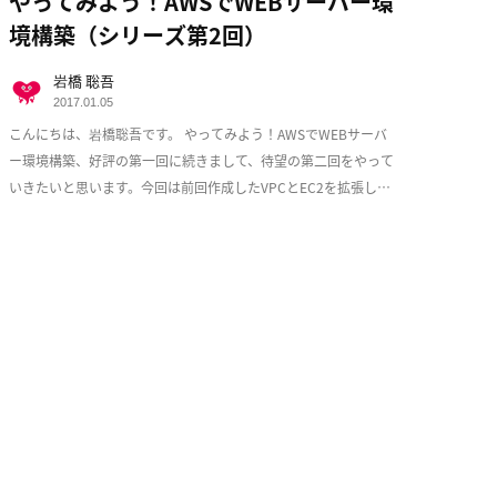
やってみよう！AWSでWEBサーバー環
境構築（シリーズ第2回）
岩橋 聡吾
2017.01.05
こんにちは、岩橋聡吾です。 やってみよう！AWSでWEBサーバ
ー環境構築、好評の第一回に続きまして、待望の第二回をやって
いきたいと思います。今回は前回作成したVPCとEC2を拡張し、
少しづつ耐障害性を意識した実用的な構成 […]