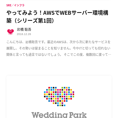
SRE／インフラ
やってみよう！AWSでWEBサーバー環境構
築（シリーズ第1回）
岩橋 聡吾
2016.12.26
こんにちは、岩橋聡吾です。最近のAWSは、次から次に新たなサービスを
展開し、その勢いは留まることを知リません。今やITと切っても切れない
関係と言っても過言ではないでしょう。 そこでこの度、複数回に渡って
AWS上でのWeb […]