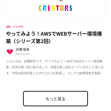
SRE／インフラ
やってみよう！AWSでWEBサーバー環境構
築（シリーズ第2回）
岩橋 聡吾
2017.01.05
こんにちは、岩橋聡吾です。 やってみよう！AWSでWEBサーバー環境構
築、好評の第一回に続きまして、待望の第二回をやっていきたいと思いま
す。今回は前回作成したVPCとEC2を拡張し、少しづつ耐障害性を意識し
た実用的な構成 […]
もっと見る