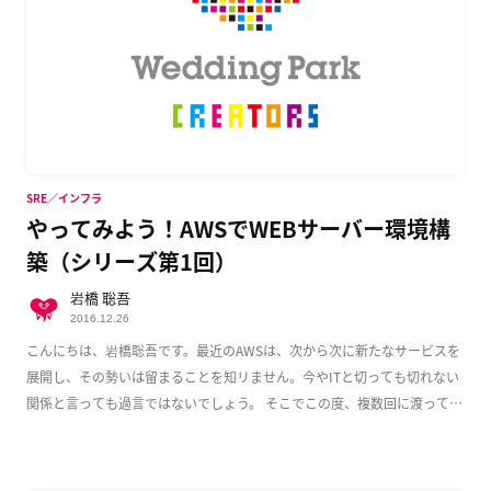
SRE／インフラ
やってみよう！AWSでWEBサーバー環境構
築（シリーズ第1回）
岩橋 聡吾
2016.12.26
こんにちは、岩橋聡吾です。最近のAWSは、次から次に新たなサービスを
展開し、その勢いは留まることを知リません。今やITと切っても切れない
関係と言っても過言ではないでしょう。 そこでこの度、複数回に渡って
AWS上でのWeb […]