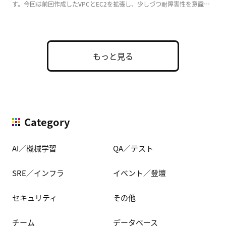
す。今回は前回作成したVPCとEC2を拡張し、少しづつ耐障害性を意識し
た実用的な構成 […]
もっと見る
Category
AI／機械学習
QA／テスト
SRE／インフラ
イベント／登壇
セキュリティ
その他
チーム
データベース