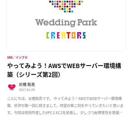
SRE／インフラ
やってみよう！AWSでWEBサーバー環境構
築（シリーズ第2回）
岩橋 聡吾
2017.01.05
こんにちは、岩橋聡吾です。 やってみよう！AWSでWEBサーバー環境構
築、好評の第一回に続きまして、待望の第二回をやっていきたいと思いま
す。今回は前回作成したVPCとEC2を拡張し、少しづつ耐障害性を意識し
た実用的な構成 […]