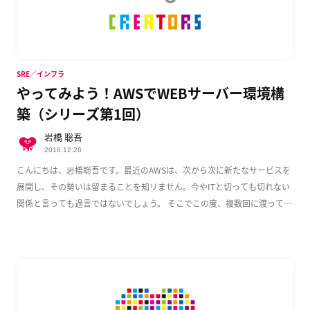
SRE／インフラ
やってみよう！AWSでWEBサーバー環境構
築（シリーズ第1回）
岩橋 聡吾
2016.12.26
こんにちは、岩橋聡吾です。最近のAWSは、次から次に新たなサービスを
展開し、その勢いは留まることを知リません。今やITと切っても切れない
関係と言っても過言ではないでしょう。 そこでこの度、複数回に渡って
AWS上でのWeb […]