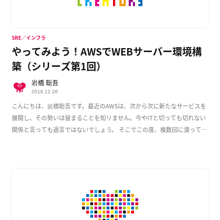
SRE／インフラ
やってみよう！AWSでWEBサーバー環境構
築（シリーズ第1回）
岩橋 聡吾
2016.12.26
こんにちは、岩橋聡吾です。最近のAWSは、次から次に新たなサービスを
展開し、その勢いは留まることを知リません。今やITと切っても切れない
関係と言っても過言ではないでしょう。 そこでこの度、複数回に渡って
AWS上でのWeb […]