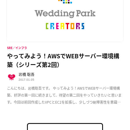
SRE／インフラ
やってみよう！AWSでWEBサーバー環境構
築（シリーズ第2回）
岩橋 聡吾
2017.01.05
こんにちは、岩橋聡吾です。 やってみよう！AWSでWEBサーバー環境構
築、好評の第一回に続きまして、待望の第二回をやっていきたいと思いま
す。今回は前回作成したVPCとEC2を拡張し、少しづつ耐障害性を意識し
た実用的な構成 […]