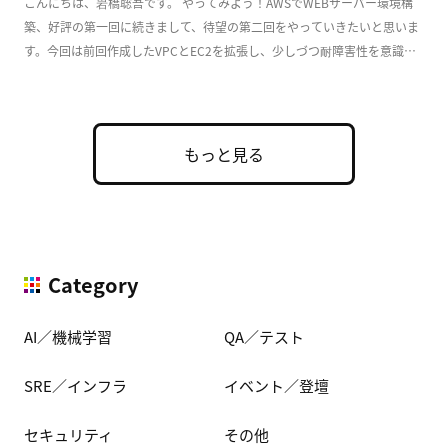
こんにちは、岩橋聡吾です。 やってみよう！AWSでWEBサーバー環境構
築、好評の第一回に続きまして、待望の第二回をやっていきたいと思いま
す。今回は前回作成したVPCとEC2を拡張し、少しづつ耐障害性を意識し
た実用的な構成 […]
もっと見る
Category
AI／機械学習
QA／テスト
SRE／インフラ
イベント／登壇
セキュリティ
その他