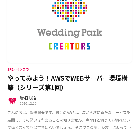
SRE／インフラ
やってみよう！AWSでWEBサーバー環境構
築（シリーズ第1回）
岩橋 聡吾
2016.12.26
こんにちは、岩橋聡吾です。最近のAWSは、次から次に新たなサービスを
展開し、その勢いは留まることを知リません。今やITと切っても切れない
関係と言っても過言ではないでしょう。 そこでこの度、複数回に渡って
AWS上でのWeb […]