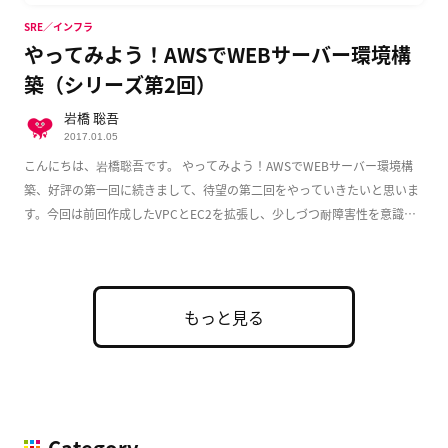
SRE／インフラ
やってみよう！AWSでWEBサーバー環境構
築（シリーズ第2回）
岩橋 聡吾
2017.01.05
こんにちは、岩橋聡吾です。 やってみよう！AWSでWEBサーバー環境構
築、好評の第一回に続きまして、待望の第二回をやっていきたいと思いま
す。今回は前回作成したVPCとEC2を拡張し、少しづつ耐障害性を意識し
た実用的な構成 […]
もっと見る
Category