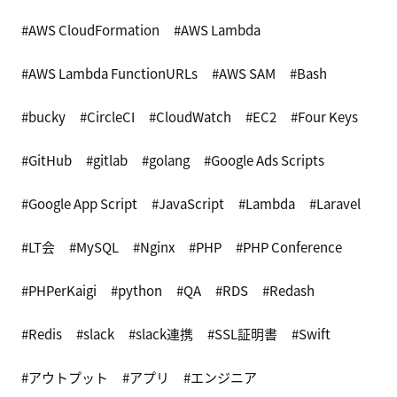
AWS CloudFormation
AWS Lambda
AWS Lambda FunctionURLs
AWS SAM
Bash
bucky
CircleCI
CloudWatch
EC2
Four Keys
GitHub
gitlab
golang
Google Ads Scripts
Google App Script
JavaScript
Lambda
Laravel
LT会
MySQL
Nginx
PHP
PHP Conference
PHPerKaigi
python
QA
RDS
Redash
Redis
slack
slack連携
SSL証明書
Swift
アウトプット
アプリ
エンジニア