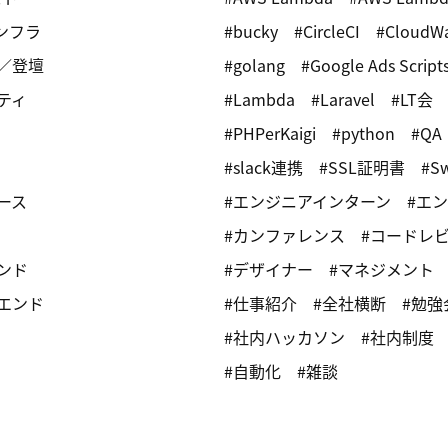
インフラ
bucky
CircleCI
CloudW
／登壇
golang
Google Ads Script
ティ
Lambda
Laravel
LT会
PHPerKaigi
python
QA
slack連携
SSL証明書
Sw
ース
エンジニアインターン
エン
カンファレンス
コードレ
ンド
デザイナー
マネジメント
エンド
仕事紹介
全社横断
勉強
社内ハッカソン
社内制度
自動化
雑談