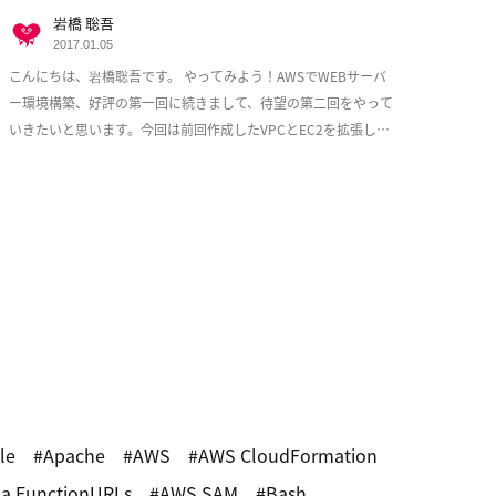
岩橋 聡吾
2017.01.05
こんにちは、岩橋聡吾です。 やってみよう！AWSでWEBサーバ
ー環境構築、好評の第一回に続きまして、待望の第二回をやって
いきたいと思います。今回は前回作成したVPCとEC2を拡張し、
少しづつ耐障害性を意識した実用的な構成 […]
le
Apache
AWS
AWS CloudFormation
a FunctionURLs
AWS SAM
Bash