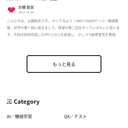
岩橋 聡吾
2017.01.05
こんにちは、岩橋聡吾です。 やってみよう！AWSでWEBサーバー環境構
築、好評の第一回に続きまして、待望の第二回をやっていきたいと思いま
す。今回は前回作成したVPCとEC2を拡張し、少しづつ耐障害性を意識し
た実用的な構成 […]
もっと見る
Category
AI／機械学習
QA／テスト