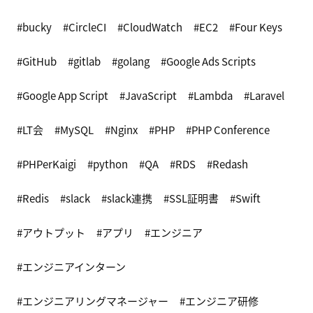
bucky
CircleCI
CloudWatch
EC2
Four Keys
GitHub
gitlab
golang
Google Ads Scripts
Google App Script
JavaScript
Lambda
Laravel
LT会
MySQL
Nginx
PHP
PHP Conference
PHPerKaigi
python
QA
RDS
Redash
Redis
slack
slack連携
SSL証明書
Swift
アウトプット
アプリ
エンジニア
エンジニアインターン
エンジニアリングマネージャー
エンジニア研修