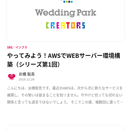
SRE／インフラ
やってみよう！AWSでWEBサーバー環境構
築（シリーズ第1回）
岩橋 聡吾
2016.12.26
こんにちは、岩橋聡吾です。最近のAWSは、次から次に新たなサービスを
展開し、その勢いは留まることを知リません。今やITと切っても切れない
関係と言っても過言ではないでしょう。 そこでこの度、複数回に渡って
AWS上でのWeb […]