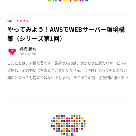
SRE／インフラ
やってみよう！AWSでWEBサーバー環境構
築（シリーズ第1回）
岩橋 聡吾
2016.12.26
こんにちは、岩橋聡吾です。最近のAWSは、次から次に新たなサービスを
展開し、その勢いは留まることを知リません。今やITと切っても切れない
関係と言っても過言ではないでしょう。 そこでこの度、複数回に渡って
AWS上でのWeb […]