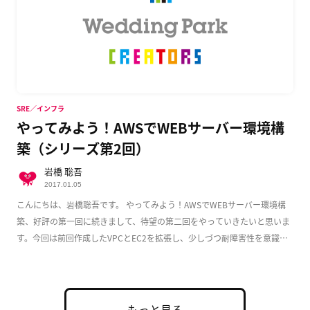
SRE／インフラ
やってみよう！AWSでWEBサーバー環境構
築（シリーズ第2回）
岩橋 聡吾
2017.01.05
こんにちは、岩橋聡吾です。 やってみよう！AWSでWEBサーバー環境構
築、好評の第一回に続きまして、待望の第二回をやっていきたいと思いま
す。今回は前回作成したVPCとEC2を拡張し、少しづつ耐障害性を意識し
た実用的な構成 […]
もっと見る