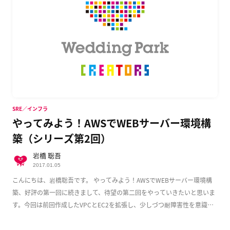
SRE／インフラ
やってみよう！AWSでWEBサーバー環境構
築（シリーズ第2回）
岩橋 聡吾
2017.01.05
こんにちは、岩橋聡吾です。 やってみよう！AWSでWEBサーバー環境構
築、好評の第一回に続きまして、待望の第二回をやっていきたいと思いま
す。今回は前回作成したVPCとEC2を拡張し、少しづつ耐障害性を意識し
た実用的な構成 […]