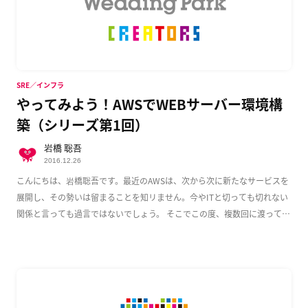
SRE／インフラ
やってみよう！AWSでWEBサーバー環境構
築（シリーズ第1回）
岩橋 聡吾
2016.12.26
こんにちは、岩橋聡吾です。最近のAWSは、次から次に新たなサービスを
展開し、その勢いは留まることを知リません。今やITと切っても切れない
関係と言っても過言ではないでしょう。 そこでこの度、複数回に渡って
AWS上でのWeb […]