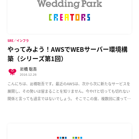
SRE／インフラ
やってみよう！AWSでWEBサーバー環境構
築（シリーズ第1回）
岩橋 聡吾
2016.12.26
こんにちは、岩橋聡吾です。最近のAWSは、次から次に新たなサービスを
展開し、その勢いは留まることを知リません。今やITと切っても切れない
関係と言っても過言ではないでしょう。 そこでこの度、複数回に渡って
AWS上でのWeb […]