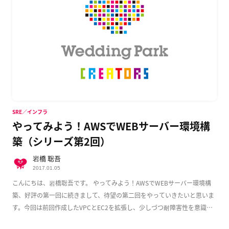
SRE／インフラ
やってみよう！AWSでWEBサーバー環境構
築（シリーズ第2回）
岩橋 聡吾
2017.01.05
こんにちは、岩橋聡吾です。 やってみよう！AWSでWEBサーバー環境構
築、好評の第一回に続きまして、待望の第二回をやっていきたいと思いま
す。今回は前回作成したVPCとEC2を拡張し、少しづつ耐障害性を意識し
た実用的な構成 […]