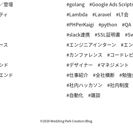
／登壇
golang
Google Ads Script
ティ
Lambda
Laravel
LT会
PHPerKaigi
python
QA
slack連携
SSL証明書
Sw
ース
エンジニアインターン
エン
カンファレンス
コードレ
ンド
デザイナー
マネジメント
エンド
仕事紹介
全社横断
勉強
社内ハッカソン
社内制度
自動化
雑談
©2026 Wedding Park Creators Blog.