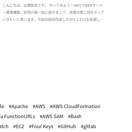
こんにちは、岩橋聡吾です。 やってみよう！AWSでWEBサーバ
ー環境構築、好評の第一回に続きまして、待望の第二回をやって
いきたいと思います。今回は前回作成したVPCとEC2を拡張し、
少しづつ耐障害性を意識した実用的な構成 […]
le
Apache
AWS
AWS CloudFormation
a FunctionURLs
AWS SAM
Bash
atch
EC2
Four Keys
GitHub
gitlab