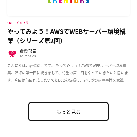
SRE／インフラ
やってみよう！AWSでWEBサーバー環境構
築（シリーズ第2回）
岩橋 聡吾
2017.01.05
こんにちは、岩橋聡吾です。 やってみよう！AWSでWEBサーバー環境構
築、好評の第一回に続きまして、待望の第二回をやっていきたいと思いま
す。今回は前回作成したVPCとEC2を拡張し、少しづつ耐障害性を意識し
た実用的な構成 […]
もっと見る