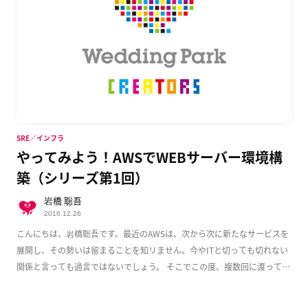
SRE／インフラ
やってみよう！AWSでWEBサーバー環境構
築（シリーズ第1回）
岩橋 聡吾
2016.12.26
こんにちは、岩橋聡吾です。最近のAWSは、次から次に新たなサービスを
展開し、その勢いは留まることを知リません。今やITと切っても切れない
関係と言っても過言ではないでしょう。 そこでこの度、複数回に渡って
AWS上でのWeb […]