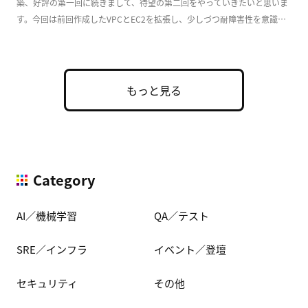
築、好評の第一回に続きまして、待望の第二回をやっていきたいと思いま
す。今回は前回作成したVPCとEC2を拡張し、少しづつ耐障害性を意識し
た実用的な構成 […]
もっと見る
Category
AI／機械学習
QA／テスト
SRE／インフラ
イベント／登壇
セキュリティ
その他