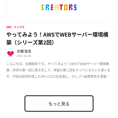
SRE／インフラ
やってみよう！AWSでWEBサーバー環境構
築（シリーズ第2回）
岩橋 聡吾
2017.01.05
こんにちは、岩橋聡吾です。 やってみよう！AWSでWEBサーバー環境構
築、好評の第一回に続きまして、待望の第二回をやっていきたいと思いま
す。今回は前回作成したVPCとEC2を拡張し、少しづつ耐障害性を意識し
た実用的な構成 […]
もっと見る