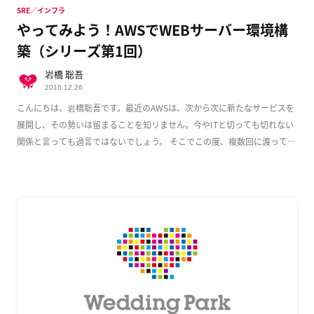
SRE／インフラ
やってみよう！AWSでWEBサーバー環境構
築（シリーズ第1回）
岩橋 聡吾
2016.12.26
こんにちは、岩橋聡吾です。最近のAWSは、次から次に新たなサービスを
展開し、その勢いは留まることを知リません。今やITと切っても切れない
関係と言っても過言ではないでしょう。 そこでこの度、複数回に渡って
AWS上でのWeb […]