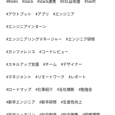
Redis
slack
slack連携
SSL証明書
Swift
アウトプット
アプリ
エンジニア
エンジニアインターン
エンジニアリングマネージャー
エンジニア研修
カンファレンス
コードレビュー
スキルアップ支援
チーム
デザイナー
マネジメント
リモートワーク
レポート
ロードマップ
仕事紹介
全社横断
勉強会
新卒エンジニア
新卒研修
生産性向上
社内ハッカソン
社内制度
社内施策
組織課題