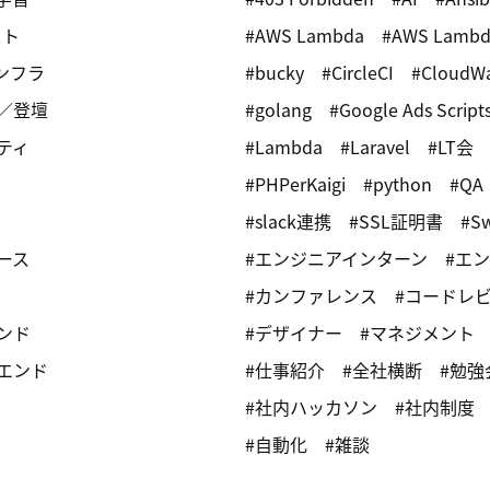
スト
AWS Lambda
AWS Lambd
インフラ
bucky
CircleCI
CloudW
／登壇
golang
Google Ads Script
ティ
Lambda
Laravel
LT会
PHPerKaigi
python
QA
slack連携
SSL証明書
Sw
ース
エンジニアインターン
エン
カンファレンス
コードレ
ンド
デザイナー
マネジメント
エンド
仕事紹介
全社横断
勉強
社内ハッカソン
社内制度
自動化
雑談