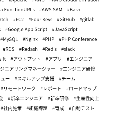
a FunctionURLs
AWS SAM
Bash
atch
EC2
Four Keys
GitHub
gitlab
s
Google App Script
JavaScript
MySQL
Nginx
PHP
PHP Conference
RDS
Redash
Redis
slack
ift
アウトプット
アプリ
エンジニア
ジニアリングマネージャー
エンジニア研修
ビュー
スキルアップ支援
チーム
リモートワーク
レポート
ロードマップ
会
新卒エンジニア
新卒研修
生産性向上
社内施策
組織課題
育成
自動テスト