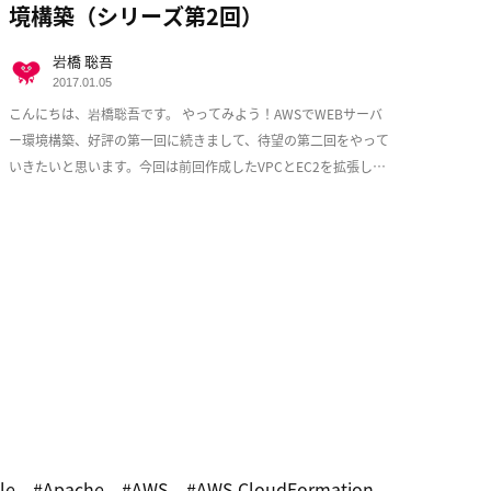
境構築（シリーズ第2回）
岩橋 聡吾
2017.01.05
こんにちは、岩橋聡吾です。 やってみよう！AWSでWEBサーバ
ー環境構築、好評の第一回に続きまして、待望の第二回をやって
いきたいと思います。今回は前回作成したVPCとEC2を拡張し、
少しづつ耐障害性を意識した実用的な構成 […]
le
Apache
AWS
AWS CloudFormation