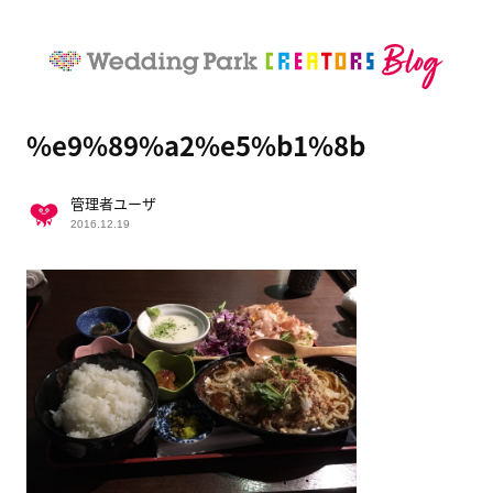
%e9%89%a2%e5%b1%8b
管理者ユーザ
2016.12.19