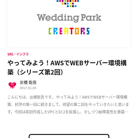
SRE／インフラ
やってみよう！AWSでWEBサーバー環境構
築（シリーズ第2回）
岩橋 聡吾
2017.01.05
こんにちは、岩橋聡吾です。 やってみよう！AWSでWEBサーバー環境構
築、好評の第一回に続きまして、待望の第二回をやっていきたいと思いま
す。今回は前回作成したVPCとEC2を拡張し、少しづつ耐障害性を意識し
た実用的な構成 […]