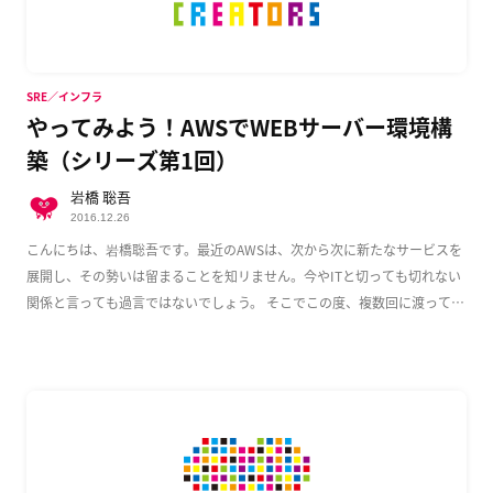
SRE／インフラ
やってみよう！AWSでWEBサーバー環境構
築（シリーズ第1回）
岩橋 聡吾
2016.12.26
こんにちは、岩橋聡吾です。最近のAWSは、次から次に新たなサービスを
展開し、その勢いは留まることを知リません。今やITと切っても切れない
関係と言っても過言ではないでしょう。 そこでこの度、複数回に渡って
AWS上でのWeb […]