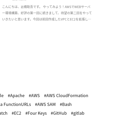
こんにちは、岩橋聡吾です。 やってみよう！AWSでWEBサーバ
ー環境構築、好評の第一回に続きまして、待望の第二回をやって
いきたいと思います。今回は前回作成したVPCとEC2を拡張し、
少しづつ耐障害性を意識した実用的な構成 […]
le
Apache
AWS
AWS CloudFormation
a FunctionURLs
AWS SAM
Bash
atch
EC2
Four Keys
GitHub
gitlab