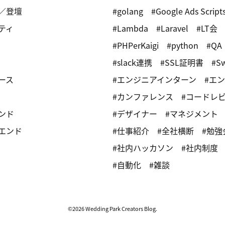
／登壇
golang
Google Ads Script
ティ
Lambda
Laravel
LT会
PHPerKaigi
python
QA
slack連携
SSL証明書
Sw
ース
エンジニアインターン
エン
カンファレンス
コードレ
ンド
デザイナー
マネジメント
エンド
仕事紹介
全社横断
勉強
社内ハッカソン
社内制度
自動化
雑談
©2026 Wedding Park Creators Blog.