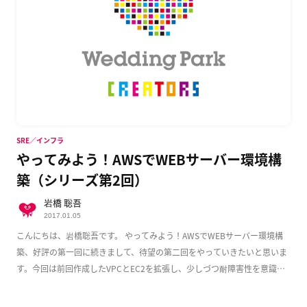
SRE／インフラ
やってみよう！AWSでWEBサーバー環境構
築（シリーズ第2回）
岩橋 聡吾
2017.01.05
こんにちは、岩橋聡吾です。 やってみよう！AWSでWEBサーバー環境構
築、好評の第一回に続きまして、待望の第二回をやっていきたいと思いま
す。今回は前回作成したVPCとEC2を拡張し、少しづつ耐障害性を意識し
た実用的な構成 […]