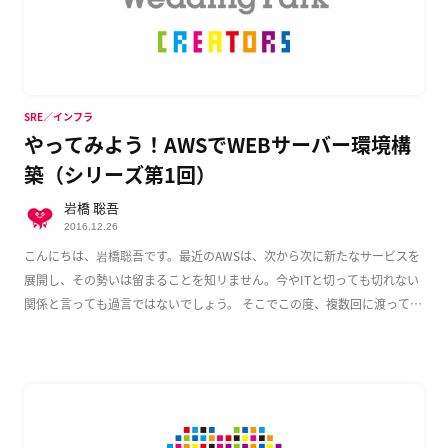
SRE／インフラ
やってみよう！AWSでWEBサーバー環境構
築（シリーズ第1回）
岩橋 聡吾
2016.12.26
こんにちは、岩橋聡吾です。最近のAWSは、次から次に新たなサービスを
展開し、その勢いは留まることを知リません。今やITと切っても切れない
関係と言っても過言ではないでしょう。 そこでこの度、複数回に渡って
AWS上でのWeb […]