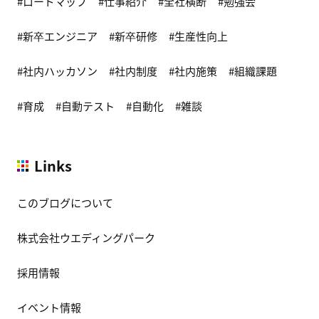
ロードマップ
仕事紹介
全社横断
勉強会
新卒エンジニア
新卒研修
生産性向上
社内ハッカソン
社内制度
社内施策
組織課題
育成
自動テスト
自動化
雑談
Links
このブログについて
株式会社ウエディングパーク
採用情報
イベント情報