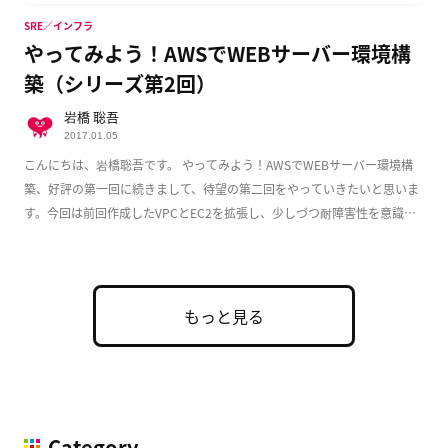
SRE／インフラ
やってみよう！AWSでWEBサーバー環境構
築（シリーズ第2回）
岩橋 聡吾
2017.01.05
こんにちは、岩橋聡吾です。 やってみよう！AWSでWEBサーバー環境構
築、好評の第一回に続きまして、待望の第二回をやっていきたいと思いま
す。今回は前回作成したVPCとEC2を拡張し、少しづつ耐障害性を意識し
た実用的な構成 […]
もっと見る
Category