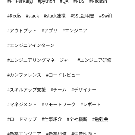
PHPerKaigi
python
QA
RDS
Redash
Redis
slack
slack連携
SSL証明書
Swift
アウトプット
アプリ
エンジニア
エンジニアインターン
エンジニアリングマネージャー
エンジニア研修
カンファレンス
コードレビュー
スキルアップ支援
チーム
デザイナー
マネジメント
リモートワーク
レポート
ロードマップ
仕事紹介
全社横断
勉強会
新卒エンジニア
新卒研修
生産性向上