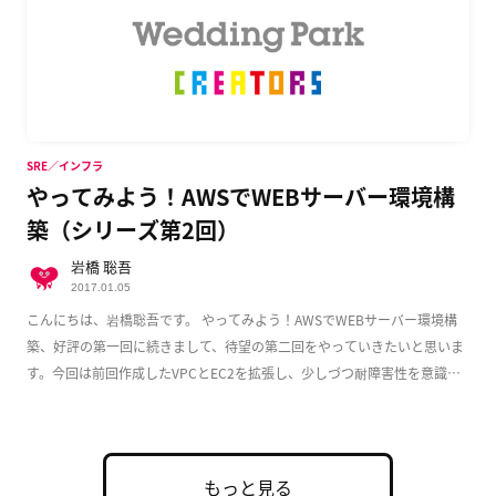
SRE／インフラ
やってみよう！AWSでWEBサーバー環境構
築（シリーズ第2回）
岩橋 聡吾
2017.01.05
こんにちは、岩橋聡吾です。 やってみよう！AWSでWEBサーバー環境構
築、好評の第一回に続きまして、待望の第二回をやっていきたいと思いま
す。今回は前回作成したVPCとEC2を拡張し、少しづつ耐障害性を意識し
た実用的な構成 […]
もっと見る