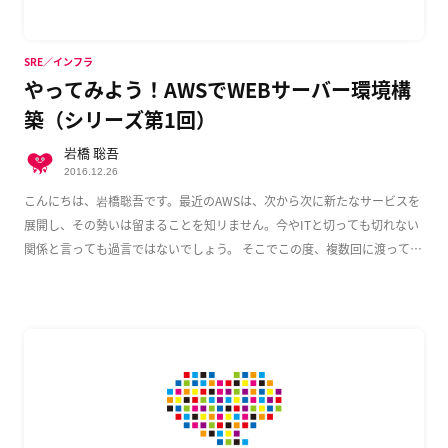
SRE／インフラ
やってみよう！AWSでWEBサーバー環境構
築（シリーズ第1回）
岩橋 聡吾
2016.12.26
こんにちは、岩橋聡吾です。最近のAWSは、次から次に新たなサービスを
展開し、その勢いは留まることを知リません。今やITと切っても切れない
関係と言っても過言ではないでしょう。 そこでこの度、複数回に渡って
AWS上でのWeb […]