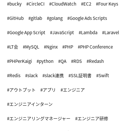
bucky
CircleCI
CloudWatch
EC2
Four Keys
GitHub
gitlab
golang
Google Ads Scripts
Google App Script
JavaScript
Lambda
Laravel
LT会
MySQL
Nginx
PHP
PHP Conference
PHPerKaigi
python
QA
RDS
Redash
Redis
slack
slack連携
SSL証明書
Swift
アウトプット
アプリ
エンジニア
エンジニアインターン
エンジニアリングマネージャー
エンジニア研修