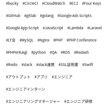
bucky
CircleCI
CloudWatch
EC2
Four Keys
GitHub
gitlab
golang
Google Ads Scripts
Google App Script
JavaScript
Lambda
Laravel
LT会
MySQL
Nginx
PHP
PHP Conference
PHPerKaigi
python
QA
RDS
Redash
Redis
slack
slack連携
SSL証明書
Swift
アウトプット
アプリ
エンジニア
エンジニアインターン
エンジニアリングマネージャー
エンジニア研修