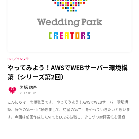
SRE／インフラ
やってみよう！AWSでWEBサーバー環境構
築（シリーズ第2回）
岩橋 聡吾
2017.01.05
こんにちは、岩橋聡吾です。 やってみよう！AWSでWEBサーバー環境構
築、好評の第一回に続きまして、待望の第二回をやっていきたいと思いま
す。今回は前回作成したVPCとEC2を拡張し、少しづつ耐障害性を意識し
た実用的な構成 […]