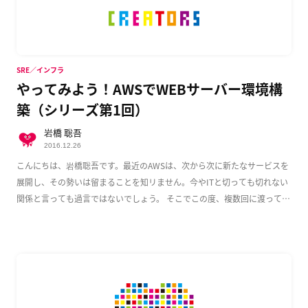
SRE／インフラ
やってみよう！AWSでWEBサーバー環境構
築（シリーズ第1回）
岩橋 聡吾
2016.12.26
こんにちは、岩橋聡吾です。最近のAWSは、次から次に新たなサービスを
展開し、その勢いは留まることを知リません。今やITと切っても切れない
関係と言っても過言ではないでしょう。 そこでこの度、複数回に渡って
AWS上でのWeb […]