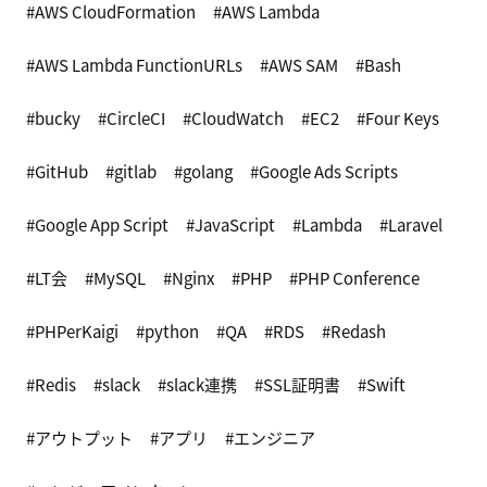
AWS CloudFormation
AWS Lambda
AWS Lambda FunctionURLs
AWS SAM
Bash
bucky
CircleCI
CloudWatch
EC2
Four Keys
GitHub
gitlab
golang
Google Ads Scripts
Google App Script
JavaScript
Lambda
Laravel
LT会
MySQL
Nginx
PHP
PHP Conference
PHPerKaigi
python
QA
RDS
Redash
Redis
slack
slack連携
SSL証明書
Swift
アウトプット
アプリ
エンジニア