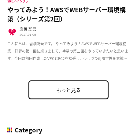
SRE／インフラ
やってみよう！AWSでWEBサーバー環境構
築（シリーズ第2回）
岩橋 聡吾
2017.01.05
こんにちは、岩橋聡吾です。 やってみよう！AWSでWEBサーバー環境構
築、好評の第一回に続きまして、待望の第二回をやっていきたいと思いま
す。今回は前回作成したVPCとEC2を拡張し、少しづつ耐障害性を意識し
た実用的な構成 […]
もっと見る
Category