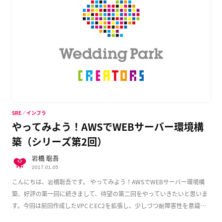
SRE／インフラ
やってみよう！AWSでWEBサーバー環境構
築（シリーズ第2回）
岩橋 聡吾
2017.01.05
こんにちは、岩橋聡吾です。 やってみよう！AWSでWEBサーバー環境構
築、好評の第一回に続きまして、待望の第二回をやっていきたいと思いま
す。今回は前回作成したVPCとEC2を拡張し、少しづつ耐障害性を意識し
た実用的な構成 […]