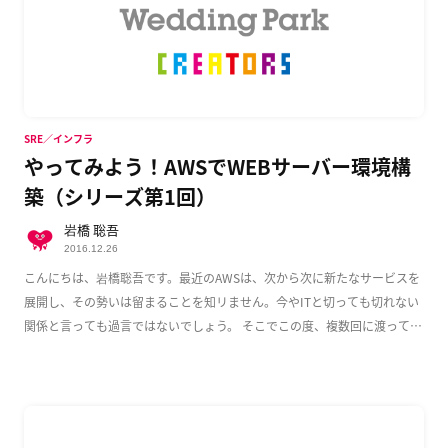
SRE／インフラ
やってみよう！AWSでWEBサーバー環境構
築（シリーズ第1回）
岩橋 聡吾
2016.12.26
こんにちは、岩橋聡吾です。最近のAWSは、次から次に新たなサービスを
展開し、その勢いは留まることを知リません。今やITと切っても切れない
関係と言っても過言ではないでしょう。 そこでこの度、複数回に渡って
AWS上でのWeb […]