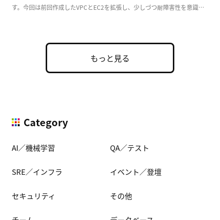
す。今回は前回作成したVPCとEC2を拡張し、少しづつ耐障害性を意識し
た実用的な構成 […]
もっと見る
Category
AI／機械学習
QA／テスト
SRE／インフラ
イベント／登壇
セキュリティ
その他
チーム
データベース