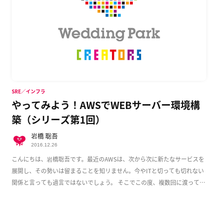
SRE／インフラ
やってみよう！AWSでWEBサーバー環境構
築（シリーズ第1回）
岩橋 聡吾
2016.12.26
こんにちは、岩橋聡吾です。最近のAWSは、次から次に新たなサービスを
展開し、その勢いは留まることを知リません。今やITと切っても切れない
関係と言っても過言ではないでしょう。 そこでこの度、複数回に渡って
AWS上でのWeb […]