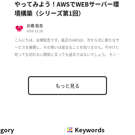
やってみよう！AWSでWEBサーバー環
境構築（シリーズ第1回）
岩橋 聡吾
2016.12.26
こんにちは、岩橋聡吾です。最近のAWSは、次から次に新たなサ
ービスを展開し、その勢いは留まることを知リません。今やITと
切っても切れない関係と言っても過言ではないでしょう。 そこで
この度、複数回に渡ってAWS上でのWeb […]
もっと見る
egory
Keywords