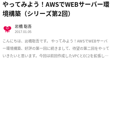
やってみよう！AWSでWEBサーバー環
境構築（シリーズ第2回）
岩橋 聡吾
2017.01.05
こんにちは、岩橋聡吾です。 やってみよう！AWSでWEBサーバ
ー環境構築、好評の第一回に続きまして、待望の第二回をやって
いきたいと思います。今回は前回作成したVPCとEC2を拡張し、
少しづつ耐障害性を意識した実用的な構成 […]