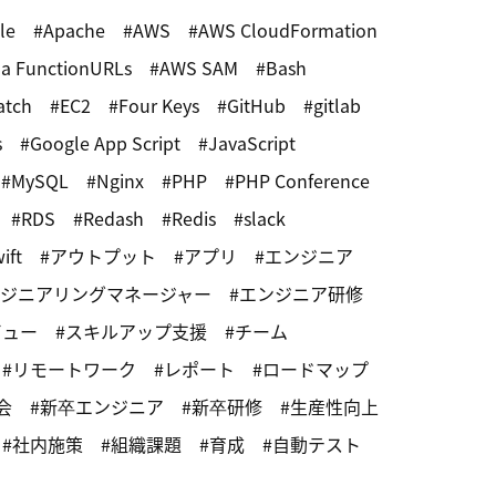
le
Apache
AWS
AWS CloudFormation
a FunctionURLs
AWS SAM
Bash
atch
EC2
Four Keys
GitHub
gitlab
s
Google App Script
JavaScript
MySQL
Nginx
PHP
PHP Conference
RDS
Redash
Redis
slack
ift
アウトプット
アプリ
エンジニア
ジニアリングマネージャー
エンジニア研修
ビュー
スキルアップ支援
チーム
リモートワーク
レポート
ロードマップ
会
新卒エンジニア
新卒研修
生産性向上
社内施策
組織課題
育成
自動テスト