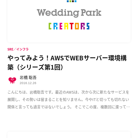
SRE／インフラ
やってみよう！AWSでWEBサーバー環境構
築（シリーズ第1回）
岩橋 聡吾
2016.12.26
こんにちは、岩橋聡吾です。最近のAWSは、次から次に新たなサービスを
展開し、その勢いは留まることを知リません。今やITと切っても切れない
関係と言っても過言ではないでしょう。 そこでこの度、複数回に渡って
AWS上でのWeb […]