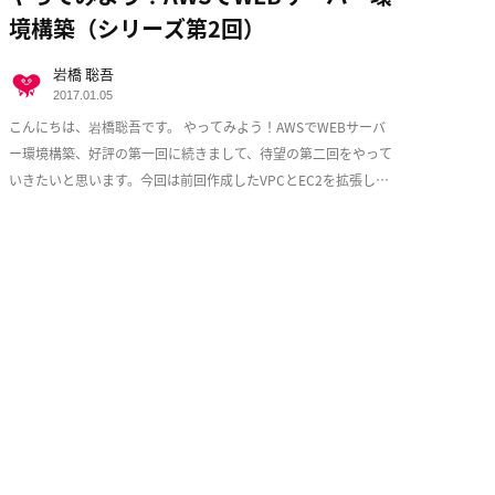
境構築（シリーズ第2回）
岩橋 聡吾
2017.01.05
こんにちは、岩橋聡吾です。 やってみよう！AWSでWEBサーバ
ー環境構築、好評の第一回に続きまして、待望の第二回をやって
いきたいと思います。今回は前回作成したVPCとEC2を拡張し、
少しづつ耐障害性を意識した実用的な構成 […]