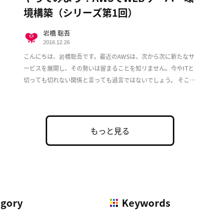
境構築（シリーズ第1回）
岩橋 聡吾
2016.12.26
こんにちは、岩橋聡吾です。最近のAWSは、次から次に新たなサ
ービスを展開し、その勢いは留まることを知リません。今やITと
切っても切れない関係と言っても過言ではないでしょう。 そこで
この度、複数回に渡ってAWS上でのWeb […]
もっと見る
egory
Keywords