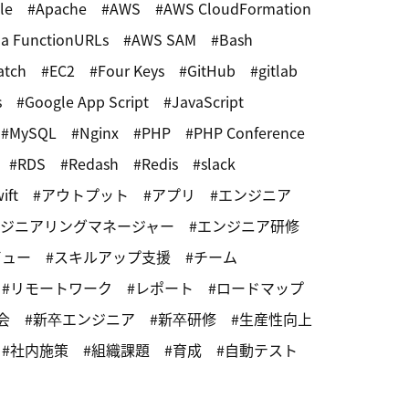
le
Apache
AWS
AWS CloudFormation
a FunctionURLs
AWS SAM
Bash
atch
EC2
Four Keys
GitHub
gitlab
s
Google App Script
JavaScript
MySQL
Nginx
PHP
PHP Conference
RDS
Redash
Redis
slack
ift
アウトプット
アプリ
エンジニア
ジニアリングマネージャー
エンジニア研修
ビュー
スキルアップ支援
チーム
リモートワーク
レポート
ロードマップ
会
新卒エンジニア
新卒研修
生産性向上
社内施策
組織課題
育成
自動テスト