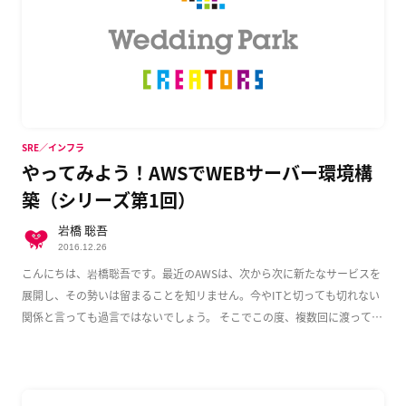
SRE／インフラ
やってみよう！AWSでWEBサーバー環境構
築（シリーズ第1回）
岩橋 聡吾
2016.12.26
こんにちは、岩橋聡吾です。最近のAWSは、次から次に新たなサービスを
展開し、その勢いは留まることを知リません。今やITと切っても切れない
関係と言っても過言ではないでしょう。 そこでこの度、複数回に渡って
AWS上でのWeb […]