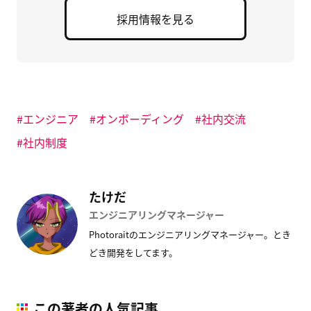
さ
す
い
い
)
ウ
採用情報を見る
(
ィ
新
ン
し
ド
い
ウ
ウ
で
ィ
開
ン
き
ド
ま
ウ
す
で
)
開
エンジニア
オンボーディング
社内交流
き
ま
す
社内制度
)
たけだ
エンジニアリングマネージャー
Photoraitのエンジニアリングマネージャー。とき
どき開発をしてます。
この著者の人気記事