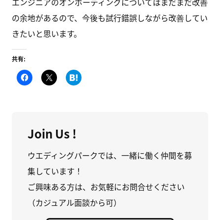
エンジニアのオンボーディングについてはまだまだ改善
の余地があるので、今後も試行錯誤しながら改善してい
きたいと思います。
共有:
F
ク
こ
a
リ
の
c
ッ
エ
e
ク
ン
b
し
ト
o
て
リ
o
X
ー
k
で
を
で
共
は
Join Us !
共
有
て
有
(
な
す
新
ブ
る
し
ッ
ウエディングパークでは、一緒に働く仲間を募
に
い
ク
は
ウ
マ
集しています！
ク
ィ
ー
リ
ン
ク
ッ
ド
に
ご興味ある方は、お気軽にお問合せください
ク
ウ
追
し
で
加
（カジュアル面談から可）
て
開
(
く
き
新
だ
ま
し