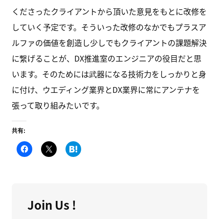
くださったクライアントから頂いた意見をもとに改修を
していく予定です。そういった改修のなかでもプラスア
ルファの価値を創造し少しでもクライアントの課題解決
に繋げることが、DX推進室のエンジニアの役目だと思
います。そのためには武器になる技術力をしっかりと身
に付け、ウエディング業界とDX業界に常にアンテナを
張って取り組みたいです。
共有:
F
ク
こ
a
リ
の
c
ッ
エ
e
ク
ン
b
し
ト
o
て
リ
o
X
ー
k
で
を
で
共
は
Join Us !
共
有
て
有
(
な
す
新
ブ