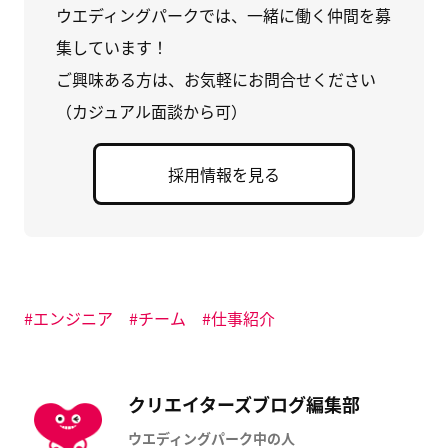
る
し
ッ
ウエディングパークでは、一緒に働く仲間を募
に
い
ク
は
ウ
マ
集しています！
ク
ィ
ー
リ
ン
ク
ッ
ド
に
ご興味ある方は、お気軽にお問合せください
ク
ウ
追
し
で
加
（カジュアル面談から可）
て
開
(
く
き
新
だ
ま
し
さ
す
い
い
)
ウ
採用情報を見る
(
ィ
新
ン
し
ド
い
ウ
ウ
で
ィ
開
ン
き
ド
ま
ウ
す
で
)
開
エンジニア
チーム
仕事紹介
き
ま
す
)
クリエイターズブログ編集部
ウエディングパーク中の人