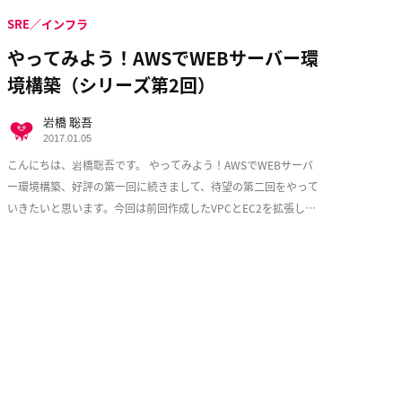
SRE／インフラ
やってみよう！AWSでWEBサーバー環
境構築（シリーズ第2回）
岩橋 聡吾
2017.01.05
こんにちは、岩橋聡吾です。 やってみよう！AWSでWEBサーバ
ー環境構築、好評の第一回に続きまして、待望の第二回をやって
いきたいと思います。今回は前回作成したVPCとEC2を拡張し、
少しづつ耐障害性を意識した実用的な構成 […]