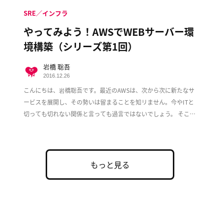
SRE／インフラ
やってみよう！AWSでWEBサーバー環
境構築（シリーズ第1回）
岩橋 聡吾
2016.12.26
こんにちは、岩橋聡吾です。最近のAWSは、次から次に新たなサ
ービスを展開し、その勢いは留まることを知リません。今やITと
切っても切れない関係と言っても過言ではないでしょう。 そこで
この度、複数回に渡ってAWS上でのWeb […]
もっと見る