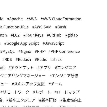
le
Apache
AWS
AWS CloudFormation
a FunctionURLs
AWS SAM
Bash
atch
EC2
Four Keys
GitHub
gitlab
s
Google App Script
JavaScript
MySQL
Nginx
PHP
PHP Conference
RDS
Redash
Redis
slack
ift
アウトプット
アプリ
エンジニア
ジニアリングマネージャー
エンジニア研修
ビュー
スキルアップ支援
チーム
リモートワーク
レポート
ロードマップ
会
新卒エンジニア
新卒研修
生産性向上