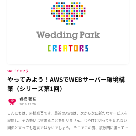
SRE／インフラ
やってみよう！AWSでWEBサーバー環境構
築（シリーズ第1回）
岩橋 聡吾
2016.12.26
こんにちは、岩橋聡吾です。最近のAWSは、次から次に新たなサービスを
展開し、その勢いは留まることを知リません。今やITと切っても切れない
関係と言っても過言ではないでしょう。 そこでこの度、複数回に渡って
AWS上でのWeb […]