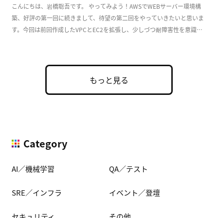
こんにちは、岩橋聡吾です。 やってみよう！AWSでWEBサーバー環境構
築、好評の第一回に続きまして、待望の第二回をやっていきたいと思いま
す。今回は前回作成したVPCとEC2を拡張し、少しづつ耐障害性を意識し
た実用的な構成 […]
もっと見る
Category
AI／機械学習
QA／テスト
SRE／インフラ
イベント／登壇
セキュリティ
その他