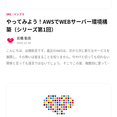
SRE／インフラ
やってみよう！AWSでWEBサーバー環境構
築（シリーズ第1回）
岩橋 聡吾
2016.12.26
こんにちは、岩橋聡吾です。最近のAWSは、次から次に新たなサービスを
展開し、その勢いは留まることを知リません。今やITと切っても切れない
関係と言っても過言ではないでしょう。 そこでこの度、複数回に渡って
AWS上でのWeb […]