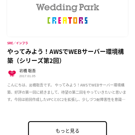
SRE／インフラ
やってみよう！AWSでWEBサーバー環境構
築（シリーズ第2回）
岩橋 聡吾
2017.01.05
こんにちは、岩橋聡吾です。 やってみよう！AWSでWEBサーバー環境構
築、好評の第一回に続きまして、待望の第二回をやっていきたいと思いま
す。今回は前回作成したVPCとEC2を拡張し、少しづつ耐障害性を意識し
た実用的な構成 […]
もっと見る