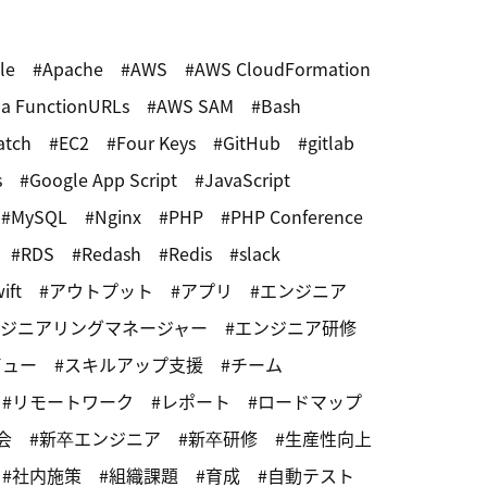
le
Apache
AWS
AWS CloudFormation
a FunctionURLs
AWS SAM
Bash
atch
EC2
Four Keys
GitHub
gitlab
s
Google App Script
JavaScript
MySQL
Nginx
PHP
PHP Conference
RDS
Redash
Redis
slack
ift
アウトプット
アプリ
エンジニア
ジニアリングマネージャー
エンジニア研修
ビュー
スキルアップ支援
チーム
リモートワーク
レポート
ロードマップ
会
新卒エンジニア
新卒研修
生産性向上
社内施策
組織課題
育成
自動テスト