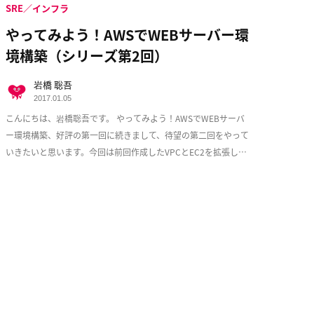
SRE／インフラ
やってみよう！AWSでWEBサーバー環
境構築（シリーズ第2回）
岩橋 聡吾
2017.01.05
こんにちは、岩橋聡吾です。 やってみよう！AWSでWEBサーバ
ー環境構築、好評の第一回に続きまして、待望の第二回をやって
いきたいと思います。今回は前回作成したVPCとEC2を拡張し、
少しづつ耐障害性を意識した実用的な構成 […]