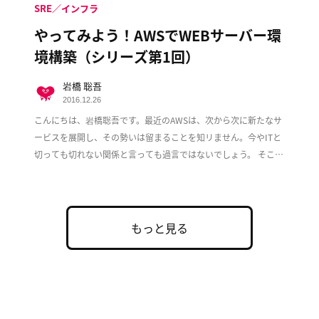
SRE／インフラ
やってみよう！AWSでWEBサーバー環
境構築（シリーズ第1回）
岩橋 聡吾
2016.12.26
こんにちは、岩橋聡吾です。最近のAWSは、次から次に新たなサ
ービスを展開し、その勢いは留まることを知リません。今やITと
切っても切れない関係と言っても過言ではないでしょう。 そこで
この度、複数回に渡ってAWS上でのWeb […]
もっと見る