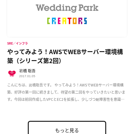
SRE／インフラ
やってみよう！AWSでWEBサーバー環境構
築（シリーズ第2回）
岩橋 聡吾
2017.01.05
こんにちは、岩橋聡吾です。 やってみよう！AWSでWEBサーバー環境構
築、好評の第一回に続きまして、待望の第二回をやっていきたいと思いま
す。今回は前回作成したVPCとEC2を拡張し、少しづつ耐障害性を意識し
た実用的な構成 […]
もっと見る