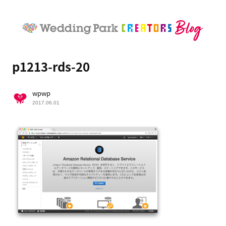
p1213-rds-20
wpwp
2017.06.01