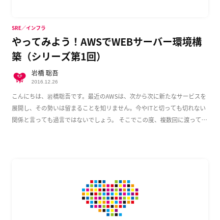
SRE／インフラ
やってみよう！AWSでWEBサーバー環境構
築（シリーズ第1回）
岩橋 聡吾
2016.12.26
こんにちは、岩橋聡吾です。最近のAWSは、次から次に新たなサービスを
展開し、その勢いは留まることを知リません。今やITと切っても切れない
関係と言っても過言ではないでしょう。 そこでこの度、複数回に渡って
AWS上でのWeb […]