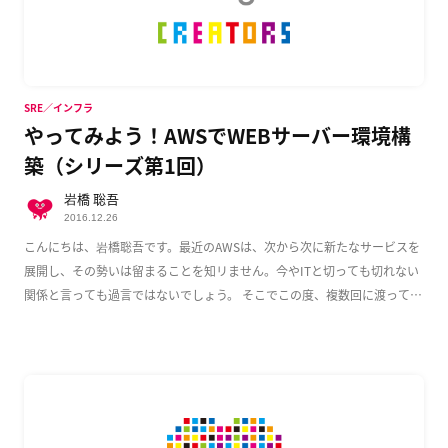
SRE／インフラ
やってみよう！AWSでWEBサーバー環境構
築（シリーズ第1回）
岩橋 聡吾
2016.12.26
こんにちは、岩橋聡吾です。最近のAWSは、次から次に新たなサービスを
展開し、その勢いは留まることを知リません。今やITと切っても切れない
関係と言っても過言ではないでしょう。 そこでこの度、複数回に渡って
AWS上でのWeb […]