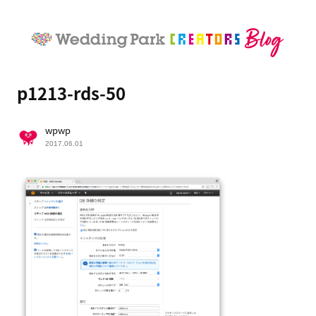
p1213-rds-50
wpwp
2017.06.01