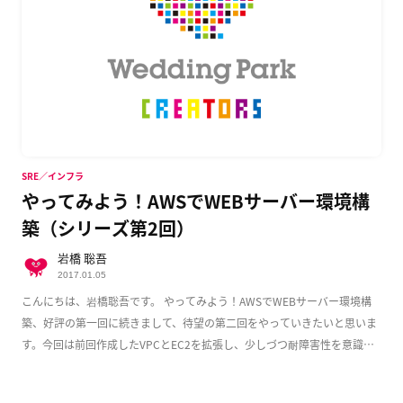
SRE／インフラ
やってみよう！AWSでWEBサーバー環境構
築（シリーズ第2回）
岩橋 聡吾
2017.01.05
こんにちは、岩橋聡吾です。 やってみよう！AWSでWEBサーバー環境構
築、好評の第一回に続きまして、待望の第二回をやっていきたいと思いま
す。今回は前回作成したVPCとEC2を拡張し、少しづつ耐障害性を意識し
た実用的な構成 […]