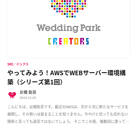
SRE／インフラ
やってみよう！AWSでWEBサーバー環境構
築（シリーズ第1回）
岩橋 聡吾
2016.12.26
こんにちは、岩橋聡吾です。最近のAWSは、次から次に新たなサービスを
展開し、その勢いは留まることを知リません。今やITと切っても切れない
関係と言っても過言ではないでしょう。 そこでこの度、複数回に渡って
AWS上でのWeb […]