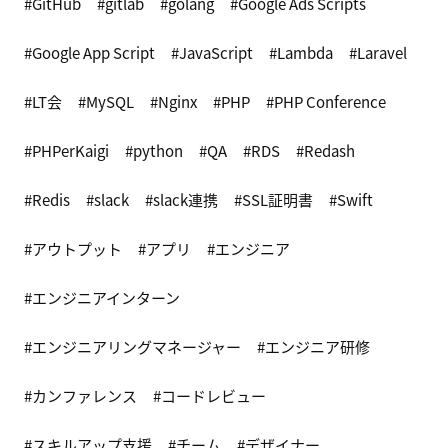
GitHub
gitlab
golang
Google Ads Scripts
Google App Script
JavaScript
Lambda
Laravel
LT会
MySQL
Nginx
PHP
PHP Conference
PHPerKaigi
python
QA
RDS
Redash
Redis
slack
slack連携
SSL証明書
Swift
アウトプット
アプリ
エンジニア
エンジニアインターン
エンジニアリングマネージャー
エンジニア研修
カンファレンス
コードレビュー
スキルアップ支援
チーム
デザイナー