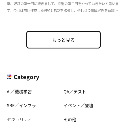
築、好評の第一回に続きまして、待望の第二回をやっていきたいと思いま
す。今回は前回作成したVPCとEC2を拡張し、少しづつ耐障害性を意識し
た実用的な構成 […]
もっと見る
Category
AI／機械学習
QA／テスト
SRE／インフラ
イベント／登壇
セキュリティ
その他